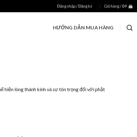
Đăng nhập / Đăng ký
Giỏ hàng /
0
₫
HƯỚNG DẪN MUA HÀNG
ể hiện lòng thành kính và sự tôn trọng đối với phật