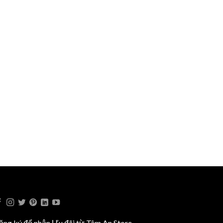
ăng ký để nhận Ưu đãi từ Tâm An Store