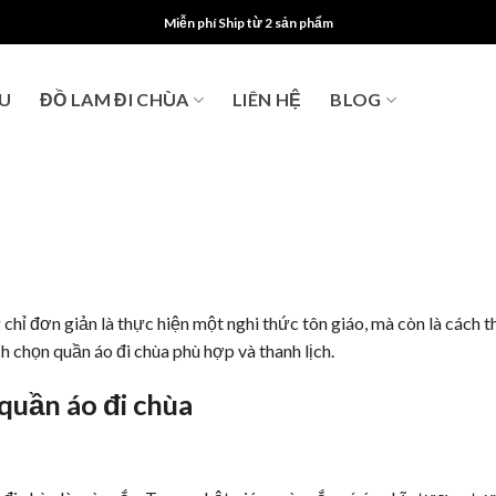
Miễn phí Ship từ 2 sản phẩm
ỆU
ĐỒ LAM ĐI CHÙA
LIÊN HỆ
BLOG
hỉ đơn giản là thực hiện một nghi thức tôn giáo, mà còn là cách th
ch chọn quần áo đi chùa phù hợp và thanh lịch.
quần áo đi chùa