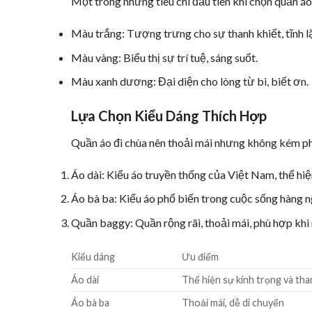
Một trong những tiêu chí đầu tiên khi chọn quần áo
Màu trắng: Tượng trưng cho sự thanh khiết, tĩnh l
Màu vàng: Biểu thị sự trí tuệ, sáng suốt.
Màu xanh dương: Đại diện cho lòng từ bi, biết ơn.
Lựa Chọn Kiểu Dáng Thích Hợp
Quần áo đi chùa nên thoải mái nhưng không kém ph
Áo dài: Kiểu áo truyền thống của Việt Nam, thể hiện
Áo bà ba: Kiểu áo phổ biến trong cuộc sống hàng ng
Quần baggy: Quần rộng rãi, thoải mái, phù hợp khi
Kiểu dáng
Ưu điểm
Áo dài
Thể hiện sự kính trọng và than
Áo bà ba
Thoải mái, dễ di chuyển