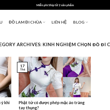
Miễn phí Ship từ 2 sản phẩm
ỆU
ĐỒ LAM ĐI CHÙA
LIÊN HỆ
BLOG
EGORY ARCHIVES:
KINH NGHIỆM CHỌN ĐỒ ĐI 
17
Th6
 ý khi
Phật tử có được phép mặc áo tràng
tay thụng?