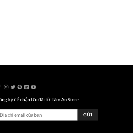
ăng ký để nhận Ưu đãi từ Tâm An Store