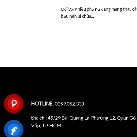
Đối với nhiều phụ nữ đang mang thai, câ
bầu nên đi chùa...
HOTLINE:
0359.052.338
Địa chỉ: 45/29 Bùi Quang Là, Phường 12, Quận Gò
Vấp, TP HCM