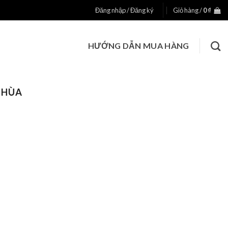
Đăng nhập / Đăng ký
Giỏ hàng /
0
₫
HƯỚNG DẪN MUA HÀNG
CHÙA