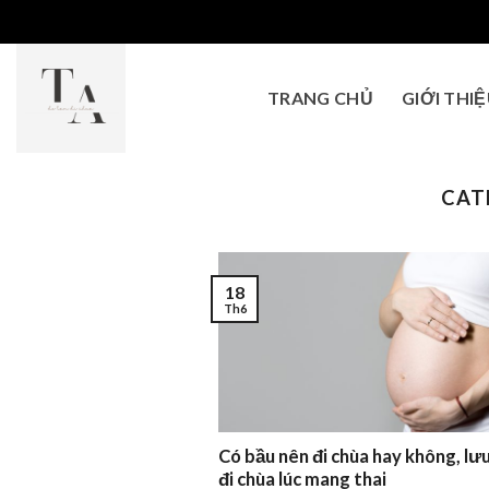
Skip
to
content
TRANG CHỦ
GIỚI THI
CAT
18
Th6
Có bầu nên đi chùa hay không, lưu
đi chùa lúc mang thai