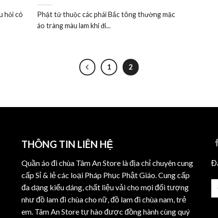
u hỏi có
Phật tử thuộc các phái Bắc tông thường mặc
áo tràng màu lam khi đi...
1
2
THÔNG TIN LIÊN HỆ
Đ
Quần áo đi chùa Tâm An Store là địa chỉ chuyên cung
cấp Sỉ & lẻ các loại Pháp Phục Phật Giáo. Cung cấp
đa dạng kiểu dáng, chất liệu vải cho mọi đối tượng
như đồ lam đi chùa cho nữ, đồ lam đi chùa nam, trẻ
em. Tâm An Store tự hào được đồng hành cùng quý