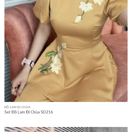
ĐỒ LAM ĐI CHÙA
Set Đồ Lam Đi Chùa SD216