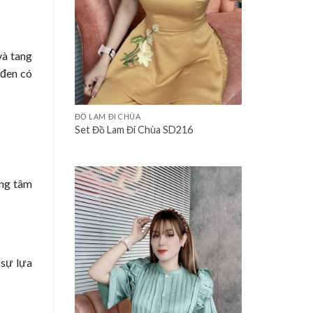
và tang
 đen có
+
ĐỒ LAM ĐI CHÙA
Set Đồ Lam Đi Chùa SD216
ong tâm
 sự lựa