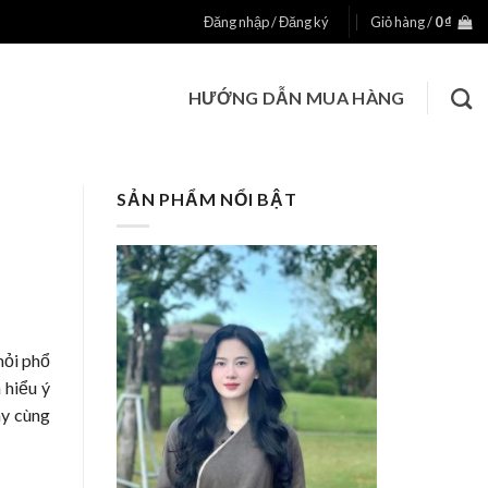
Đăng nhập / Đăng ký
Giỏ hàng /
0
₫
HƯỚNG DẪN MUA HÀNG
SẢN PHẨM NỔI BẬT
hỏi phổ
 hiểu ý
ãy cùng