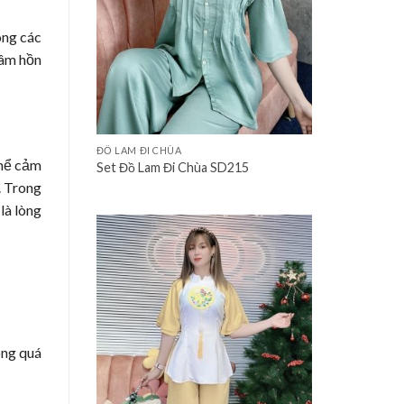
ong các
tâm hồn
+
ĐỒ LAM ĐI CHÙA
thể cảm
Set Đồ Lam Đi Chùa SD215
. Trong
là lòng
ông quá