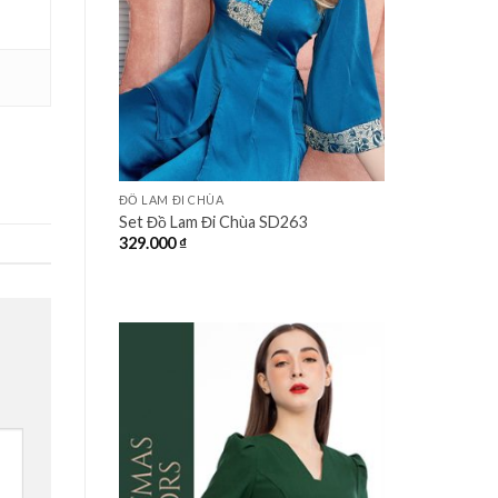
+
ĐỒ LAM ĐI CHÙA
Set Đồ Lam Đi Chùa SD263
329.000
₫