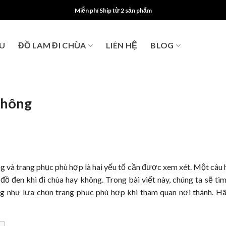
Miễn phí Ship từ 2 sản phẩm
ỆU
ĐỒ LAM ĐI CHÙA
LIÊN HỆ
BLOG
không
ng và trang phục phù hợp là hai yếu tố cần được xem xét. Một câu 
ồ đen khi đi chùa hay không. Trong bài viết này, chúng ta sẽ tìm
ng như lựa chọn trang phục phù hợp khi tham quan nơi thánh. H