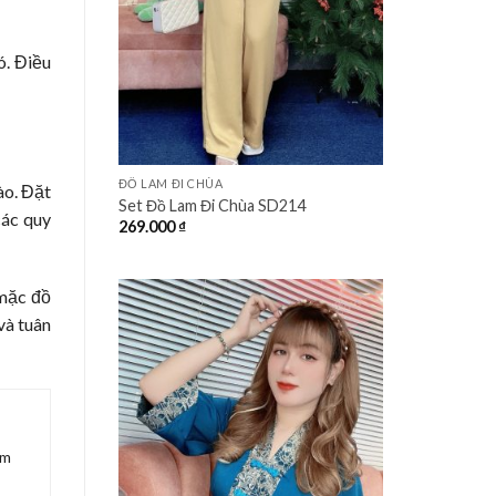
ó. Điều
+
ĐỒ LAM ĐI CHÙA
ào. Đặt
Set Đồ Lam Đi Chùa SD214
các quy
269.000
₫
 mặc đồ
và tuân
âm