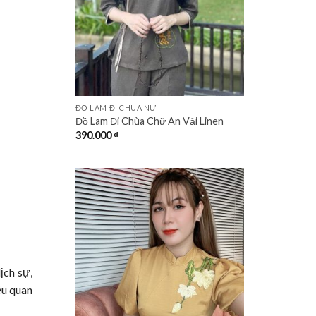
+
ĐỒ LAM ĐI CHÙA NỮ
Đồ Lam Đi Chùa Chữ An Vải Linen
390.000
₫
ịch sự,
ều quan