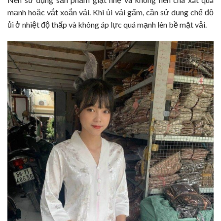
mạnh hoặc vắt xoắn vải. Khi ủi vải gấm, cần sử dụng chế độ
ủi ở nhiệt độ thấp và không áp lực quá mạnh lên bề mặt vải.