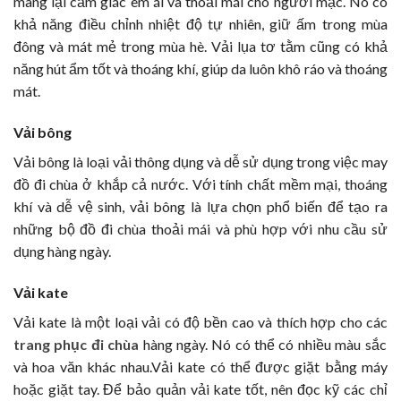
mang lại cảm giác êm ái và thoải mái cho người mặc. Nó có
khả năng điều chỉnh nhiệt độ tự nhiên, giữ ấm trong mùa
đông và mát mẻ trong mùa hè. Vải lụa tơ tằm cũng có khả
năng hút ẩm tốt và thoáng khí, giúp da luôn khô ráo và thoáng
mát.
Vải bông
Vải bông là loại vải thông dụng và dễ sử dụng trong việc may
đồ đi chùa ở khắp cả nước. Với tính chất mềm mại, thoáng
khí và dễ vệ sinh, vải bông là lựa chọn phổ biến để tạo ra
những bộ đồ đi chùa thoải mái và phù hợp với nhu cầu sử
dụng hàng ngày.
Vải kate
Vải kate là một loại vải có độ bền cao và thích hợp cho các
trang phục đi chùa
hàng ngày. Nó có thể có nhiều màu sắc
và hoa văn khác nhau.Vải kate có thể được giặt bằng máy
hoặc giặt tay. Để bảo quản vải kate tốt, nên đọc kỹ các chỉ