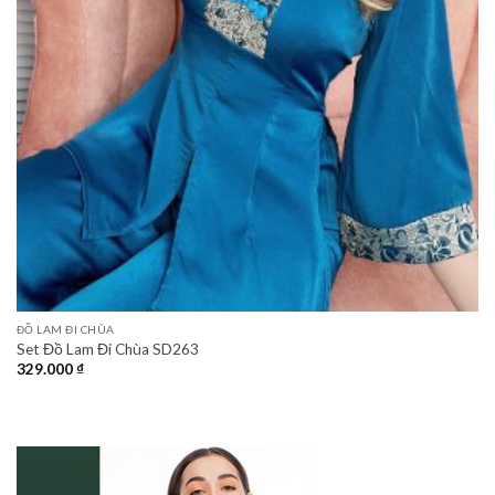
ĐỒ LAM ĐI CHÙA
Set Đồ Lam Đi Chùa SD263
329.000
₫