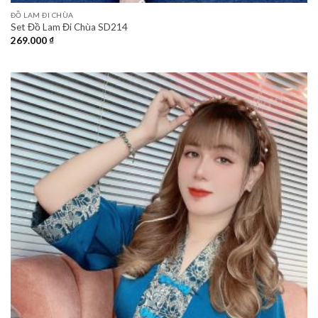
ĐỒ LAM ĐI CHÙA
Set Đồ Lam Đi Chùa SD214
269.000
₫