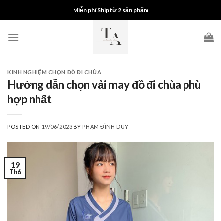
Skip
Miễn phí Ship từ 2 sản phẩm
to
content
KINH NGHIỆM CHỌN ĐỒ ĐI CHÙA
Hướng dẫn chọn vải may đồ đi chùa phù
hợp nhất
POSTED ON
19/06/2023
BY
PHẠM ĐÌNH DUY
19
Th6